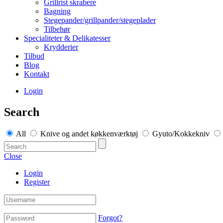
Grillrist skrabere
Bagning
Stegepander/grillpander/stegeplader
Tilbehør
Specialiteter & Delikatesser
Krydderier
Tilbud
Blog
Kontakt
Login
Search
All
Knive og andet køkkenværktøj
Gyuto/Kokkekniv
Close
Login
Register
Forgot?