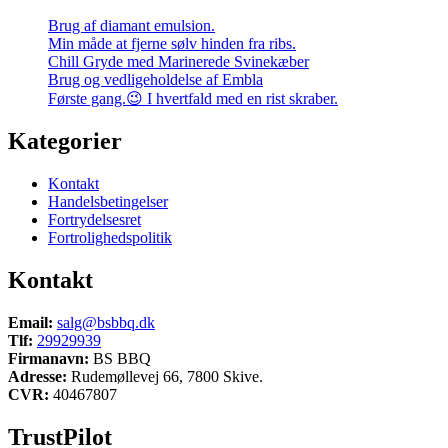
Brug af diamant emulsion.
Min måde at fjerne sølv hinden fra ribs.
Chill Gryde med Marinerede Svinekæber
Brug og vedligeholdelse af Embla
Første gang.😉 I hvertfald med en rist skraber.
Kategorier
Kontakt
Handelsbetingelser
Fortrydelsesret
Fortrolighedspolitik
Kontakt
Email:
salg@bsbbq.dk
Tlf:
29929939
Firmanavn:
BS BBQ
Adresse:
Rudemøllevej 66, 7800 Skive.
CVR:
40467807
TrustPilot