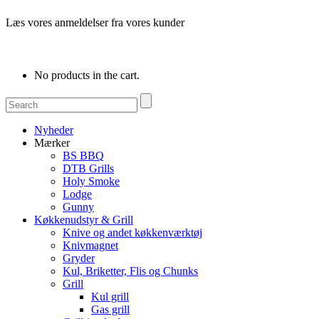
Læs vores anmeldelser fra vores kunder
No products in the cart.
Nyheder
Mærker
BS BBQ
DTB Grills
Holy Smoke
Lodge
Gunny
Køkkenudstyr & Grill
Knive og andet køkkenværktøj
Knivmagnet
Gryder
Kul, Briketter, Flis og Chunks
Grill
Kul grill
Gas grill