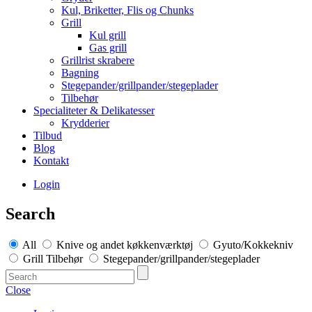
Kul, Briketter, Flis og Chunks
Grill
Kul grill
Gas grill
Grillrist skrabere
Bagning
Stegepander/grillpander/stegeplader
Tilbehør
Specialiteter & Delikatesser
Krydderier
Tilbud
Blog
Kontakt
Login
Search
All
Knive og andet køkkenværktøj
Gyuto/Kokkekniv
Grill Tilbehør
Stegepander/grillpander/stegeplader
Close