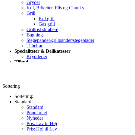
Gryder
Kul, Briketter, Flis og Chunks
Grill
Kul grill
Gas grill
Grillrist skrabere
Bagning
Stegepander/grillpander/stegeplader
Tilbehør
Specialiteter & Delikatesser
Krydderier
Tilbud
Blog
Kontakt
Sortering
Sortering:
Standard
Standard
Popularitet
Nyheder
Pris: Lav til Høj
Pris: Høj til Lav