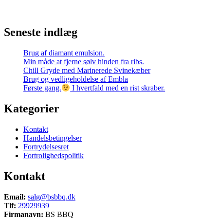
Seneste indlæg
Brug af diamant emulsion.
Min måde at fjerne sølv hinden fra ribs.
Chill Gryde med Marinerede Svinekæber
Brug og vedligeholdelse af Embla
Første gang.
I hvertfald med en rist skraber.
Kategorier
Kontakt
Handelsbetingelser
Fortrydelsesret
Fortrolighedspolitik
Kontakt
Email:
salg@bsbbq.dk
Tlf:
29929939
Firmanavn:
BS BBQ