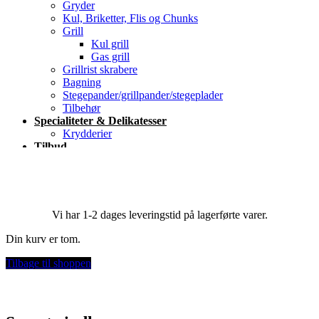
Gryder
Kul, Briketter, Flis og Chunks
Grill
Kul grill
Gas grill
Grillrist skrabere
Bagning
Stegepander/grillpander/stegeplader
Tilbehør
Specialiteter & Delikatesser
Krydderier
Tilbud
Blog
Kontakt
Vi har 1-2 dages leveringstid på lagerførte varer.
Din kurv er tom.
Tilbage til shoppen