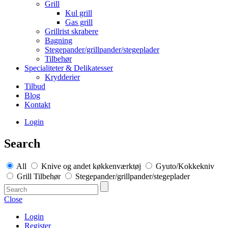
Grill
Kul grill
Gas grill
Grillrist skrabere
Bagning
Stegepander/grillpander/stegeplader
Tilbehør
Specialiteter & Delikatesser
Krydderier
Tilbud
Blog
Kontakt
Login
Search
All
Knive og andet køkkenværktøj
Gyuto/Kokkekniv
Grill Tilbehør
Stegepander/grillpander/stegeplader
Close
Login
Register