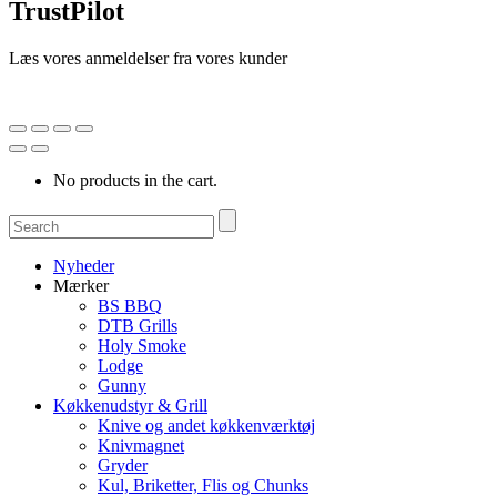
TrustPilot
Læs vores anmeldelser fra vores kunder
No products in the cart.
Nyheder
Mærker
BS BBQ
DTB Grills
Holy Smoke
Lodge
Gunny
Køkkenudstyr & Grill
Knive og andet køkkenværktøj
Knivmagnet
Gryder
Kul, Briketter, Flis og Chunks