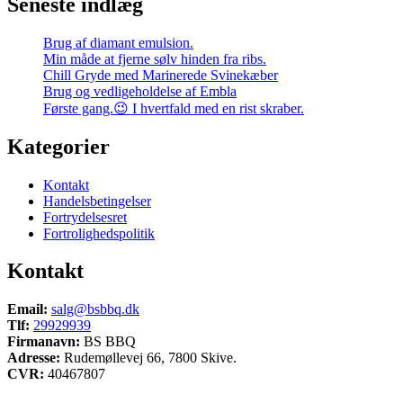
Seneste indlæg
Brug af diamant emulsion.
Min måde at fjerne sølv hinden fra ribs.
Chill Gryde med Marinerede Svinekæber
Brug og vedligeholdelse af Embla
Første gang.😉 I hvertfald med en rist skraber.
Kategorier
Kontakt
Handelsbetingelser
Fortrydelsesret
Fortrolighedspolitik
Kontakt
Email:
salg@bsbbq.dk
Tlf:
29929939
Firmanavn:
BS BBQ
Adresse:
Rudemøllevej 66, 7800 Skive.
CVR:
40467807