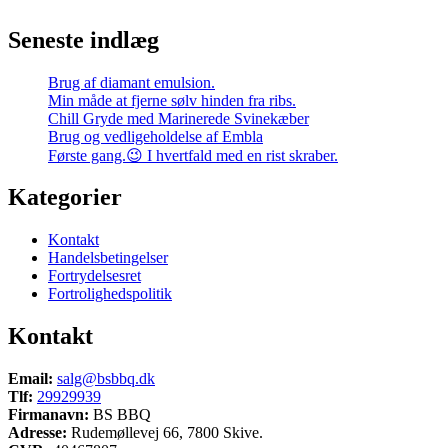
Seneste indlæg
Brug af diamant emulsion.
Min måde at fjerne sølv hinden fra ribs.
Chill Gryde med Marinerede Svinekæber
Brug og vedligeholdelse af Embla
Første gang.😉 I hvertfald med en rist skraber.
Kategorier
Kontakt
Handelsbetingelser
Fortrydelsesret
Fortrolighedspolitik
Kontakt
Email:
salg@bsbbq.dk
Tlf:
29929939
Firmanavn:
BS BBQ
Adresse:
Rudemøllevej 66, 7800 Skive.