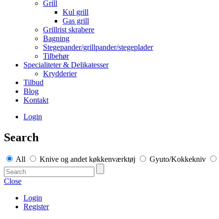
Grill
Kul grill
Gas grill
Grillrist skrabere
Bagning
Stegepander/grillpander/stegeplader
Tilbehør
Specialiteter & Delikatesser
Krydderier
Tilbud
Blog
Kontakt
Login
Search
All
Knive og andet køkkenværktøj
Gyuto/Kokkekniv
Close
Login
Register