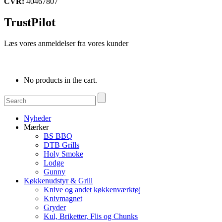
CVR:
40467807
TrustPilot
Læs vores anmeldelser fra vores kunder
No products in the cart.
Nyheder
Mærker
BS BBQ
DTB Grills
Holy Smoke
Lodge
Gunny
Køkkenudstyr & Grill
Knive og andet køkkenværktøj
Knivmagnet
Gryder
Kul, Briketter, Flis og Chunks