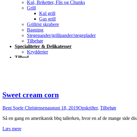
Kul, Briketter, Flis og Chunks
Grill
Kul grill
Gas grill
Grillrist skrabere
Bagning
Stegepander/grillpander/stegeplader
Tilbehør
Specialiteter & Delikatesser
Krydderier
Tilbud
Blog
Kontakt
Sweet cream corn
Bent Soele Christensen
august 18, 2019
Opskrifter
,
Tilbehør
Så en gang en amerikansk bbq tallerken, hvor en af de mange side dis
Læs mere