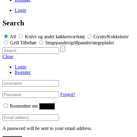
Login
Search
All
Knive og andet køkkenværktøj
Gyuto/Kokkekniv
Grill Tilbehør
Stegepander/grillpander/stegeplader
Close
Login
Register
Forgot?
Remember me
Log in
A password will be sent to your email address.