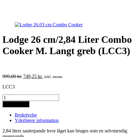
Lodge 26 cm/2,84 Liter Combo
Cooker M. Langt greb (LCC3)
Den
Den
999,00
kr.
749,25
kr.
inkl. moms
oprindelige
aktuelle
LCC3
pris
pris
var:
er:
Lodge
999,00 kr..
749,25 kr..
26
Tilføj til kurv
cm/2,84
Liter
Beskrivelse
Combo
Yderligere information
Cooker
M.
2,84 liters sauterpande hvor låget kan bruges som en selvstændig
Langt
stegepande