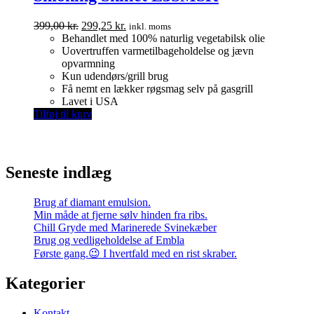
Den
Den
399,00
kr.
299,25
kr.
inkl. moms
oprindelige
aktuelle
Behandlet med 100% naturlig vegetabilsk olie
pris
pris
Uovertruffen varmetilbageholdelse og jævn
var:
er:
opvarmning
399,00 kr..
299,25 kr..
Kun udendørs/grill brug
Få nemt en lækker røgsmag selv på gasgrill
Lavet i USA
Tilføj til kurv
Seneste indlæg
Brug af diamant emulsion.
Min måde at fjerne sølv hinden fra ribs.
Chill Gryde med Marinerede Svinekæber
Brug og vedligeholdelse af Embla
Første gang.😉 I hvertfald med en rist skraber.
Kategorier
Kontakt