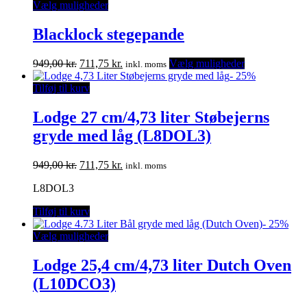
Vælg muligheder
Blacklock stegepande
Den
Den
949,00
kr.
711,75
kr.
Vælg muligheder
inkl. moms
oprindelige
aktuelle
-
25%
pris
pris
Tilføj til kurv
var:
er:
949,00 kr..
711,75 kr..
Lodge 27 cm/4,73 liter Støbejerns
gryde med låg (L8DOL3)
Den
Den
949,00
kr.
711,75
kr.
inkl. moms
oprindelige
aktuelle
L8DOL3
pris
pris
var:
er:
Tilføj til kurv
949,00 kr..
711,75 kr..
-
25%
Vælg muligheder
Lodge 25,4 cm/4,73 liter Dutch Oven
(L10DCO3)