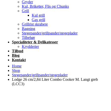
Gryder
Kul, Briketter, Flis og Chunks
Grill
Kul grill
Gas grill
Grillrist skrabere
Bagning
Stegepander/grillpander/stegeplader
Tilbehør
Specialiteter & Delikatesser
Krydderier
Tilbud
Blog
Kontakt
Home
Shop
Stegepander/grillpander/stegeplader
Lodge 26 cm/2,84 Liter Combo Cooker M. Langt greb
(LCC3)