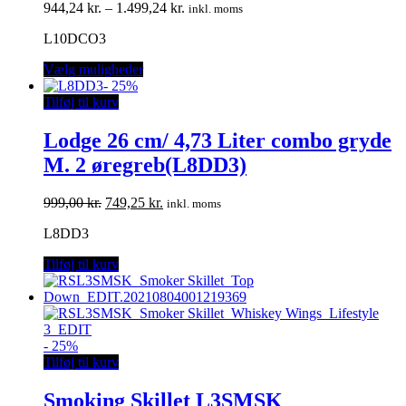
Prisinterval:
944,24
kr.
–
1.499,24
kr.
inkl. moms
944,24 kr.
L10DCO3
til
1.499,24 kr.
Vælg muligheder
-
25%
Tilføj til kurv
Lodge 26 cm/ 4,73 Liter combo gryde
M. 2 øregreb(L8DD3)
Den
Den
999,00
kr.
749,25
kr.
inkl. moms
oprindelige
aktuelle
L8DD3
pris
pris
var:
er:
Tilføj til kurv
999,00 kr..
749,25 kr..
-
25%
Tilføj til kurv
Smoking Skillet L3SMSK