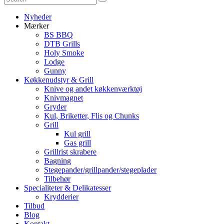
Nyheder
Mærker
BS BBQ
DTB Grills
Holy Smoke
Lodge
Gunny
Køkkenudstyr & Grill
Knive og andet køkkenværktøj
Knivmagnet
Gryder
Kul, Briketter, Flis og Chunks
Grill
Kul grill
Gas grill
Grillrist skrabere
Bagning
Stegepander/grillpander/stegeplader
Tilbehør
Specialiteter & Delikatesser
Krydderier
Tilbud
Blog
Kontakt