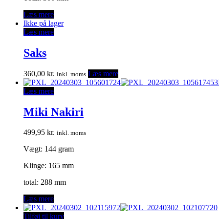
Læs mere
Ikke på lager
Læs mere
Saks
360,00
kr.
Læs mere
inkl. moms
Læs mere
Miki Nakiri
499,95
kr.
inkl. moms
Vægt: 144 gram
Klinge: 165 mm
total: 288 mm
Læs mere
Tilføj til kurv