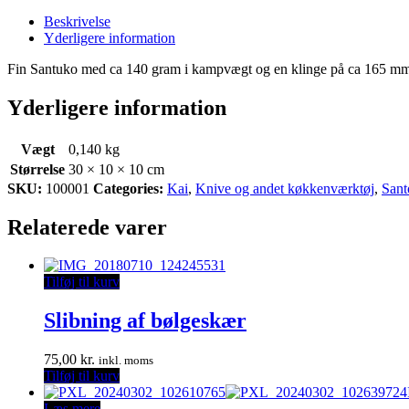
Beskrivelse
Yderligere information
Fin Santuko med ca 140 gram i kampvægt og en klinge på ca 165 mm og
Yderligere information
Vægt
0,140 kg
Størrelse
30 × 10 × 10 cm
SKU:
100001
Categories:
Kai
,
Knive og andet køkkenværktøj
,
Sant
Relaterede varer
Tilføj til kurv
Slibning af bølgeskær
75,00
kr.
inkl. moms
Tilføj til kurv
Læs mere