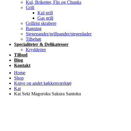
Kul, Briketter, Flis og Chunks
Grill
Kul grill
Gas grill
Grillrist skrabere
Bagning
Stegepander/grillpander/stegeplader
Tilbehør
Specialiteter & Delikatesser
Krydderier
Tilbud
Blog
Kontakt
Home
Shop
Knive og andet køkkenværktøj
Kai
Kai Seki Magoroku Sakura Santoku