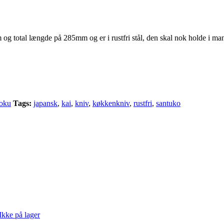
 total længde på 285mm og er i rustfri stål, den skal nok holde i man
oku
Tags:
japansk
,
kai
,
kniv
,
køkkenkniv
,
rustfri
,
santuko
Ikke på lager