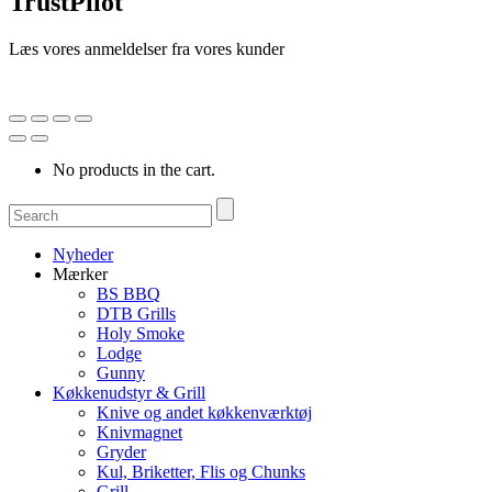
TrustPilot
Læs vores anmeldelser fra vores kunder
No products in the cart.
Nyheder
Mærker
BS BBQ
DTB Grills
Holy Smoke
Lodge
Gunny
Køkkenudstyr & Grill
Knive og andet køkkenværktøj
Knivmagnet
Gryder
Kul, Briketter, Flis og Chunks
Grill