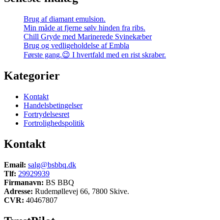
Brug af diamant emulsion.
Min måde at fjerne sølv hinden fra ribs.
Chill Gryde med Marinerede Svinekæber
Brug og vedligeholdelse af Embla
Første gang.😉 I hvertfald med en rist skraber.
Kategorier
Kontakt
Handelsbetingelser
Fortrydelsesret
Fortrolighedspolitik
Kontakt
Email:
salg@bsbbq.dk
Tlf:
29929939
Firmanavn:
BS BBQ
Adresse:
Rudemøllevej 66, 7800 Skive.
CVR:
40467807