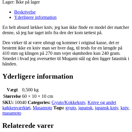
Lager:
Ikke på lager
Beskrivelse
Yderligere information
En helt absurd lækker kniv, jeg kan ikke finde en model der matcher
denne, så jeg har taget info fra den der kom tættest på.
Den virker til at være ubrugt og kommer i original kasse, det er
bestemt ikke en kniv man ser hver dag, til trods for en længde på
410 mm og klingen på 270 mm vejer skønheden kun 240 gram.
Smedet i hvad jeg oversætter til Mogami stål og den ligger fatastisk i
hånden.
Yderligere information
Vægt
0,500 kg
Størrelse
60 × 10 × 10 cm
SKU:
10040
Categories:
Gyuto/Kokkekniv
,
Knive og andet
køkkenværktøj
,
Masamoto
Tags:
gyuto
,
japansk
,
japansk kniv
,
kniv
,
masamoto
Relaterede varer