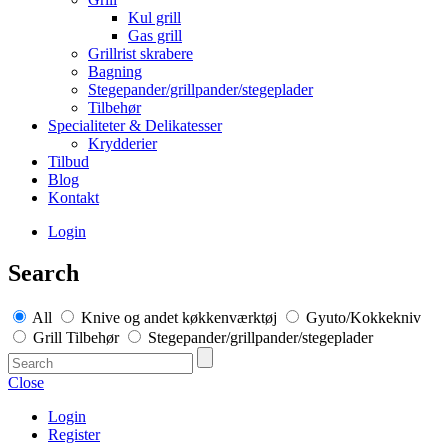
Kul grill
Gas grill
Grillrist skrabere
Bagning
Stegepander/grillpander/stegeplader
Tilbehør
Specialiteter & Delikatesser
Krydderier
Tilbud
Blog
Kontakt
Login
Search
All
Knive og andet køkkenværktøj
Gyuto/Kokkekniv
Grill Tilbehør
Stegepander/grillpander/stegeplader
Close
Login
Register