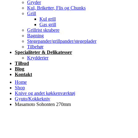
Gryder
Kul, Briketter, Flis og Chunks
Grill
Kul grill
Gas grill
Grillrist skrabere
Bagning
Stegepander/grillpander/stegeplader
Tilbehør
Specialiteter & Delikatesser
Krydderier
Tilbud
Blog
Kontakt
Home
Shop
Knive og andet køkkenværktøj
Gyuto/Kokkekniv
Masamoto Sohonten 270mm