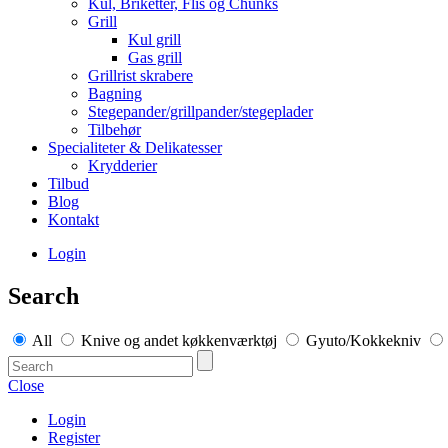
Kul, Briketter, Flis og Chunks
Grill
Kul grill
Gas grill
Grillrist skrabere
Bagning
Stegepander/grillpander/stegeplader
Tilbehør
Specialiteter & Delikatesser
Krydderier
Tilbud
Blog
Kontakt
Login
Search
All
Knive og andet køkkenværktøj
Gyuto/Kokkekniv
Close
Login
Register