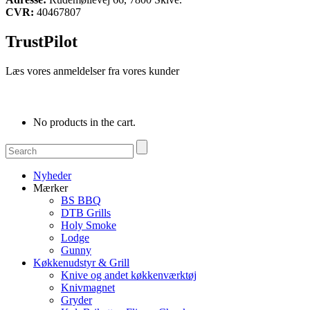
CVR:
40467807
TrustPilot
Læs vores anmeldelser fra vores kunder
No products in the cart.
Nyheder
Mærker
BS BBQ
DTB Grills
Holy Smoke
Lodge
Gunny
Køkkenudstyr & Grill
Knive og andet køkkenværktøj
Knivmagnet
Gryder