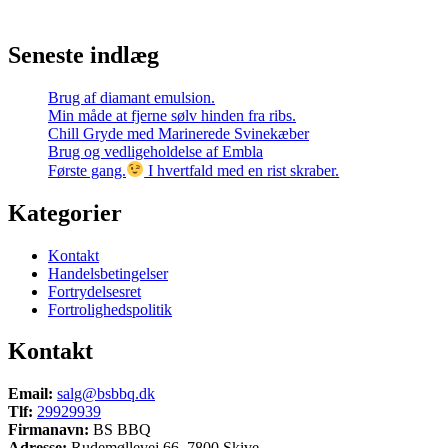
Seneste indlæg
Brug af diamant emulsion.
Min måde at fjerne sølv hinden fra ribs.
Chill Gryde med Marinerede Svinekæber
Brug og vedligeholdelse af Embla
Første gang.
I hvertfald med en rist skraber.
Kategorier
Kontakt
Handelsbetingelser
Fortrydelsesret
Fortrolighedspolitik
Kontakt
Email:
salg@bsbbq.dk
Tlf:
29929939
Firmanavn:
BS BBQ
Adresse:
Rudemøllevej 66, 7800 Skive.