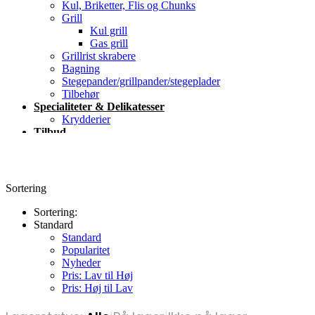
Kul, Briketter, Flis og Chunks
Grill
Kul grill
Gas grill
Grillrist skrabere
Bagning
Stegepander/grillpander/stegeplader
Tilbehør
Specialiteter & Delikatesser
Krydderier
Tilbud
Blog
Kontakt
Sortering
Sortering:
Standard
Standard
Popularitet
Nyheder
Pris: Lav til Høj
Pris: Høj til Lav