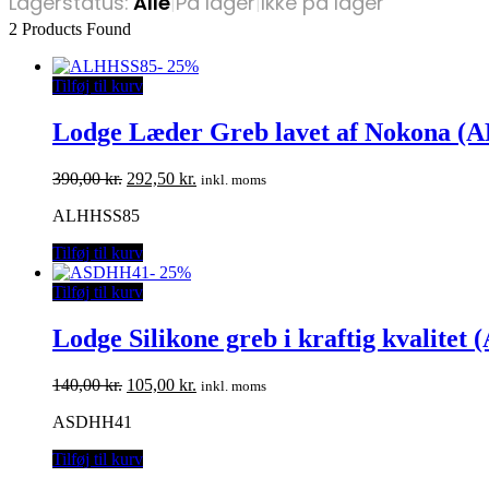
Lagerstatus:
Alle
|
På lager
|
Ikke på lager
2
Products Found
-
25%
Tilføj til kurv
Lodge Læder Greb lavet af Nokona 
Den
Den
390,00
kr.
292,50
kr.
inkl. moms
oprindelige
aktuelle
ALHHSS85
pris
pris
var:
er:
Tilføj til kurv
390,00 kr..
292,50 kr..
-
25%
Tilføj til kurv
Lodge Silikone greb i kraftig kvalite
Den
Den
140,00
kr.
105,00
kr.
inkl. moms
oprindelige
aktuelle
ASDHH41
pris
pris
var:
er:
Tilføj til kurv
140,00 kr..
105,00 kr..