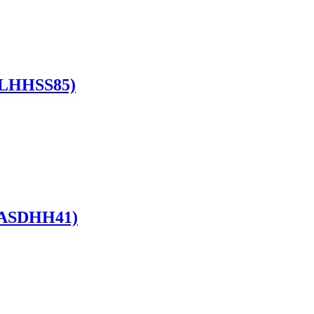
(ALHHSS85)
t (ASDHH41)