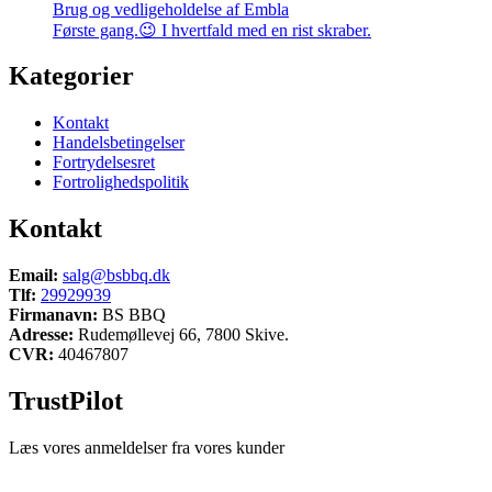
Brug og vedligeholdelse af Embla
Første gang.😉 I hvertfald med en rist skraber.
Kategorier
Kontakt
Handelsbetingelser
Fortrydelsesret
Fortrolighedspolitik
Kontakt
Email:
salg@bsbbq.dk
Tlf:
29929939
Firmanavn:
BS BBQ
Adresse:
Rudemøllevej 66, 7800 Skive.
CVR:
40467807
TrustPilot
Læs vores anmeldelser fra vores kunder