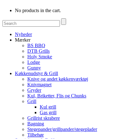
No products in the cart.
Nyheder
Mærker
BS BBQ
DTB Grills
Holy Smoke
Lodge
Gunny
Køkkenudstyr & Grill
Knive og andet køkkenværktøj
Knivmagnet
Gryder
Kul, Briketter, Flis og Chunks
Grill
Kul grill
Gas grill
Grillrist skrabere
Bagning
Stegepander/grillpander/stegeplader
Tilbehør