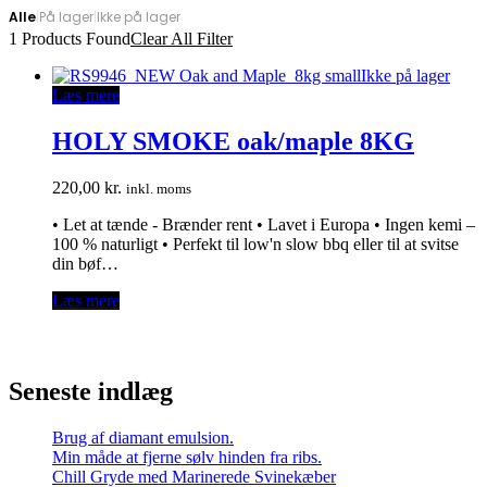
Alle
|
På lager
|
Ikke på lager
1
Products Found
Clear All Filter
Ikke på lager
Læs mere
HOLY SMOKE oak/maple 8KG
220,00
kr.
inkl. moms
• Let at tænde - Brænder rent • Lavet i Europa • Ingen kemi –
100 % naturligt • Perfekt til low'n slow bbq eller til at svitse
din bøf…
Læs mere
Seneste indlæg
Brug af diamant emulsion.
Min måde at fjerne sølv hinden fra ribs.
Chill Gryde med Marinerede Svinekæber