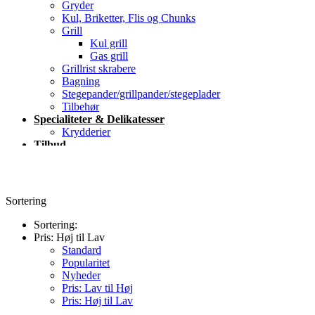
Gryder
Kul, Briketter, Flis og Chunks
Grill
Kul grill
Gas grill
Grillrist skrabere
Bagning
Stegepander/grillpander/stegeplader
Tilbehør
Specialiteter & Delikatesser
Krydderier
Tilbud
Blog
Kontakt
Sortering
Sortering:
Pris: Høj til Lav
Standard
Popularitet
Nyheder
Pris: Lav til Høj
Pris: Høj til Lav