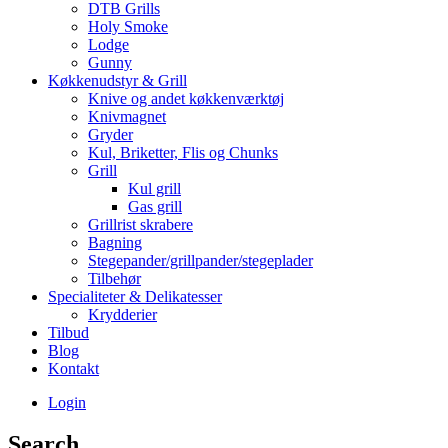
DTB Grills
Holy Smoke
Lodge
Gunny
Køkkenudstyr & Grill
Knive og andet køkkenværktøj
Knivmagnet
Gryder
Kul, Briketter, Flis og Chunks
Grill
Kul grill
Gas grill
Grillrist skrabere
Bagning
Stegepander/grillpander/stegeplader
Tilbehør
Specialiteter & Delikatesser
Krydderier
Tilbud
Blog
Kontakt
Login
Search