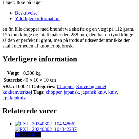
Lager:
Ikke på lager
Beskrivelse
Yderligere information
en fin lille chopper med brændt wa skæfte og en vægt på 112 gram,
155 mm klinge og totalt måler den 288 mm, den har en tynd klinge
så den er perfekt til grønt, men på trods af udseendet tror ikke den
skal i nærheden af knogler og brusk.
Yderligere information
Vægt
0,300 kg
Størrelse
40 × 10 × 10 cm
SKU:
100021
Categories:
Chopper
,
Knive og andet
køkkenværktøj
Tags:
chopper
,
japansk
,
japansk kniv
,
kniv
,
køkkenkniv
Relaterede varer
Tilføj til kurv