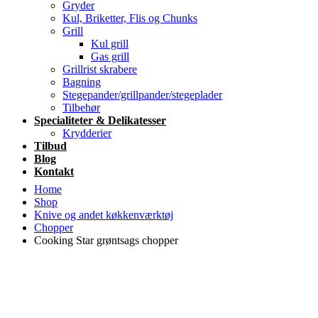
Gryder
Kul, Briketter, Flis og Chunks
Grill
Kul grill
Gas grill
Grillrist skrabere
Bagning
Stegepander/grillpander/stegeplader
Tilbehør
Specialiteter & Delikatesser
Krydderier
Tilbud
Blog
Kontakt
Home
Shop
Knive og andet køkkenværktøj
Chopper
Cooking Star grøntsags chopper