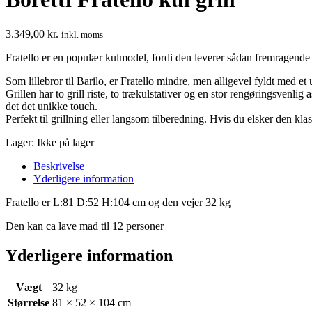
3.349,00
kr.
inkl. moms
Fratello er en populær kulmodel, fordi den leverer sådan fremragende re
Som lillebror til Barilo, er Fratello mindre, men alligevel fyldt med et u
Grillen har to grill riste, to trækulstativer og en stor rengøringsvenl
det det unikke touch.
Perfekt til grillning eller langsom tilberedning. Hvis du elsker den kla
Lager:
Ikke på lager
Beskrivelse
Yderligere information
Fratello er L:81 D:52 H:104 cm og den vejer 32 kg
Den kan ca lave mad til 12 personer
Yderligere information
Vægt
32 kg
Størrelse
81 × 52 × 104 cm