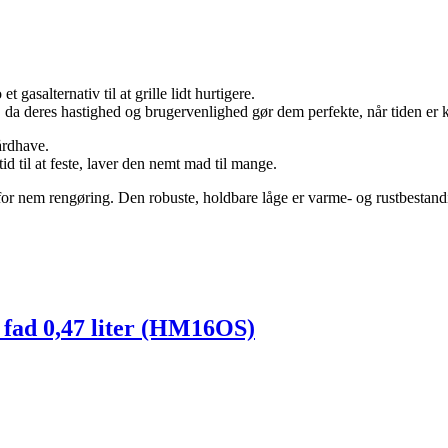
t gasalternativ til at grille lidt hurtigere.
t, da deres hastighed og brugervenlighed gør dem perfekte, når tiden er 
gårdhave.
tid til at feste, laver den nemt mad til mange.
r nem rengøring. Den robuste, holdbare låge er varme- og rustbestandigt
 fad 0,47 liter (HM16OS)