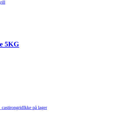
rill
e 5KG
Ikke på lager