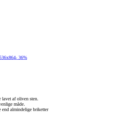
-
36%
lavet af oliven sten.
øvenlige måde.
 end almindelige briketter