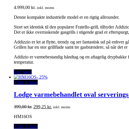
4.999,00
kr.
inkl. moms
Denne kompakte industrielle model er en rigtig allrounder.
Stort set identisk til den populære Fratello-grill, tilbyder Addizio e
Det er ikke overraskende gasgrills i stigende grad er efterspurg
Addizzio er let at flytte, trendy og ser fantastisk ud på enhver 
Grillen har en stor grillflade samt tre gasbrændere, så når det er 
Addizio er varmebestandig håndtag og en aftagelig drypbakke fo
temperatur.
Læs mere
-
25%
Tilføj til kurv
Lodge varmebehandlet oval serverings
Den
Den
399,00
kr.
299,25
kr.
inkl. moms
oprindelige
aktuelle
HM16OS
pris
pris
var:
er:
Tilføj til kurv
399,00 kr..
299,25 kr..