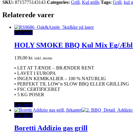
SKU:
8715775143143
Categories:
Grill
,
Kul grills
Tags:
Grill
,
kul g
Relaterede varer
Ikke på lager
Læs mere
HOLY SMOKE BBQ Kul Mix Eg/Æbl
139,00
kr.
inkl. moms
• LET AT TÆNDE – BRÆNDER RENT
• LAVET I EUROPA
• INGEN KEMIKALIER – 100 % NATURLIG
• PERFEKT TIL LOW’n SLOW BBQ ELLER GRILLING
• FSC CERTIFICERET
• 5 KG POSER
Læs mere
Læs mere
Boretti Addizio gas grill