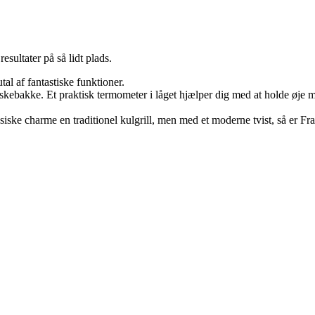
sultater på så lidt plads.
tal af fantastiske funktioner.
ig askebakke. Et praktisk termometer i låget hjælper dig med at holde øj
ssiske charme en traditionel kulgrill, men med et moderne tvist, så er Frat