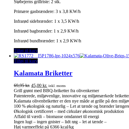
Støbejerns grillriste: 2 stk.
Primære gasbrændere: 3 x 3,8 KW/h
Infrarød sidebrænder: 1 x 3,5 KW/h
Infrarød bagbrænder: 1 x 2,9 KW/h
Infrarød bundbrænder: 1 x 2,9 KW/h
Tilføj til kurv
Tilføj til kurv
Kalamata Briketter
Den
Den
69,95
kr.
45,00
kr.
inkl. moms
oprindelige
aktuelle
Grill grønt med BBQ-briketter fra olivenkerner
pris
pris
Patenterede, miljøvenlige, innovative og miljømærkede briketter 
var:
er:
Kalamata olivenbriketter er den nye måde at grille på den milj
69,95 kr..
45,00 kr..
100 % økologisk og naturlig – Let at tænde og brænder længere
Økologisk certificeret – med cirkulær økonomisk produktion
Affald til værdi – biomasse omdannet til energi
Ingen lugt – ingen gnister – lidt røg – let at tænde –
Høj varmeeffekt på 6366 kcal/kg