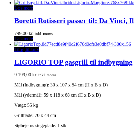
Ikk
Læs mere
Boretti Rotisseri passer til: Da Vinci, 
799,00
kr.
inkl. moms
Læs mere
Tilføj til kurv
LIGORIO TOP gasgrill til indbygning
9.199,00
kr.
inkl. moms
Mål (Indbygning): 30 x 107 x 54 cm (H x B x D)
Mål (ydermål): 59 x 118 x 68 cm (H x B x D)
Vægt: 55 kg
Grillflade: 70 x 44 cm
Støbejerns stegeplade: 1 stk.