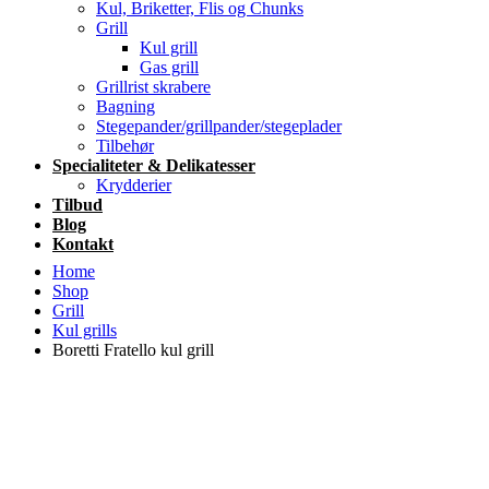
Kul, Briketter, Flis og Chunks
Grill
Kul grill
Gas grill
Grillrist skrabere
Bagning
Stegepander/grillpander/stegeplader
Tilbehør
Specialiteter & Delikatesser
Krydderier
Tilbud
Blog
Kontakt
Home
Shop
Grill
Kul grills
Boretti Fratello kul grill