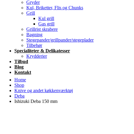
Gryder
Kul, Briketter, Flis og Chunks
Grill
Kul grill
Gas grill
Grillrist skrabere
Bagning
Stegepander/grillpander/stegeplader
Tilbehør
Specialiteter & Delikatesser
Krydderier
Tilbud
Blog
Kontakt
Home
Shop
Knive og andet køkkenværktøj
Deba
Ishizuki Deba 150 mm