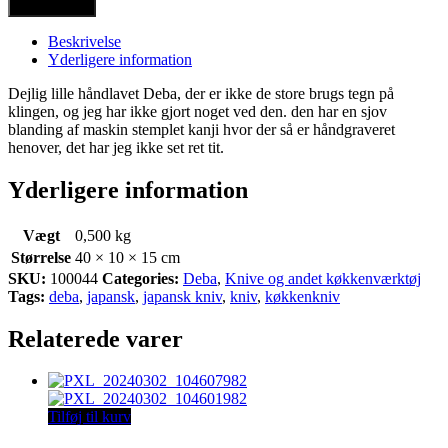
Tilføj til kurv
Beskrivelse
Yderligere information
Dejlig lille håndlavet Deba, der er ikke de store brugs tegn på
klingen, og jeg har ikke gjort noget ved den. den har en sjov
blanding af maskin stemplet kanji hvor der så er håndgraveret
henover, det har jeg ikke set ret tit.
Yderligere information
Vægt
0,500 kg
Størrelse
40 × 10 × 15 cm
SKU:
100044
Categories:
Deba
,
Knive og andet køkkenværktøj
Tags:
deba
,
japansk
,
japansk kniv
,
kniv
,
køkkenkniv
Relaterede varer
Tilføj til kurv