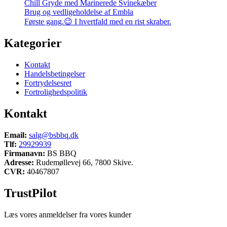
Chill Gryde med Marinerede Svinekæber
Brug og vedligeholdelse af Embla
Første gang.😉 I hvertfald med en rist skraber.
Kategorier
Kontakt
Handelsbetingelser
Fortrydelsesret
Fortrolighedspolitik
Kontakt
Email:
salg@bsbbq.dk
Tlf:
29929939
Firmanavn:
BS BBQ
Adresse:
Rudemøllevej 66, 7800 Skive.
CVR:
40467807
TrustPilot
Læs vores anmeldelser fra vores kunder