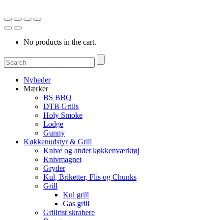
No products in the cart.
Nyheder
Mærker
BS BBQ
DTB Grills
Holy Smoke
Lodge
Gunny
Køkkenudstyr & Grill
Knive og andet køkkenværktøj
Knivmagnet
Gryder
Kul, Briketter, Flis og Chunks
Grill
Kul grill
Gas grill
Grillrist skrabere