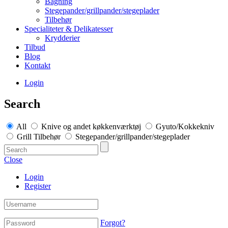
Bagning
Stegepander/grillpander/stegeplader
Tilbehør
Specialiteter & Delikatesser
Krydderier
Tilbud
Blog
Kontakt
Login
Search
All
Knive og andet køkkenværktøj
Gyuto/Kokkekniv
Grill Tilbehør
Stegepander/grillpander/stegeplader
Close
Login
Register
Forgot?