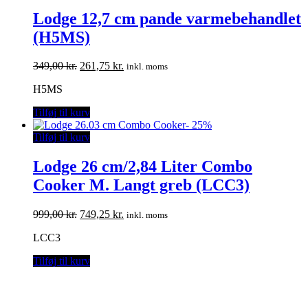
Lodge 12,7 cm pande varmebehandlet
(H5MS)
Den
Den
349,00
kr.
261,75
kr.
inkl. moms
oprindelige
aktuelle
H5MS
pris
pris
var:
er:
Tilføj til kurv
349,00 kr..
261,75 kr..
-
25%
Tilføj til kurv
Lodge 26 cm/2,84 Liter Combo
Cooker M. Langt greb (LCC3)
Den
Den
999,00
kr.
749,25
kr.
inkl. moms
oprindelige
aktuelle
LCC3
pris
pris
var:
er:
Tilføj til kurv
999,00 kr..
749,25 kr..