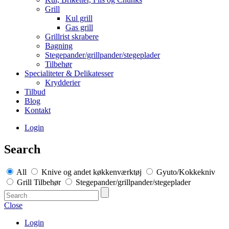
Grill
Kul grill
Gas grill
Grillrist skrabere
Bagning
Stegepander/grillpander/stegeplader
Tilbehør
Specialiteter & Delikatesser
Krydderier
Tilbud
Blog
Kontakt
Login
Search
All
Knive og andet køkkenværktøj
Gyuto/Kokkekniv
Grill Tilbehør
Stegepander/grillpander/stegeplader
Close
Login