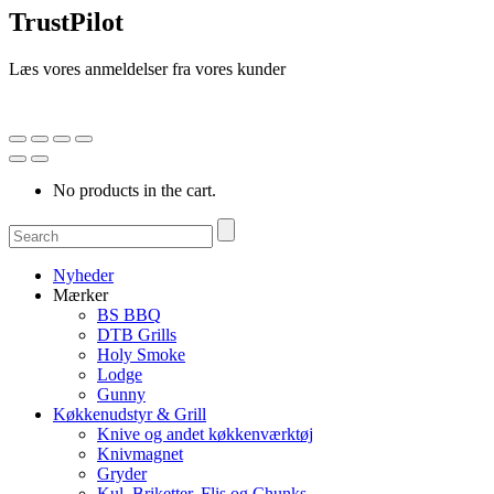
TrustPilot
Læs vores anmeldelser fra vores kunder
No products in the cart.
Nyheder
Mærker
BS BBQ
DTB Grills
Holy Smoke
Lodge
Gunny
Køkkenudstyr & Grill
Knive og andet køkkenværktøj
Knivmagnet
Gryder
Kul, Briketter, Flis og Chunks