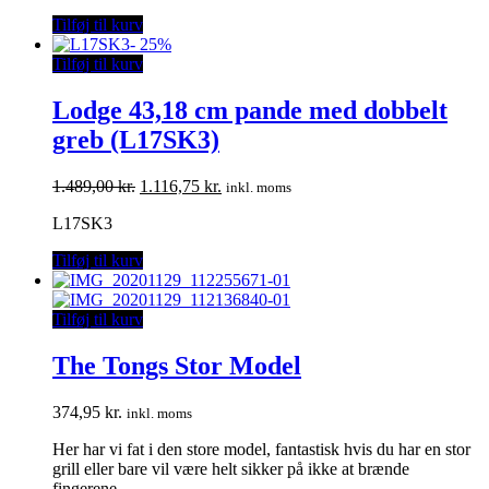
var:
er:
Tilføj til kurv
429,00 kr..
321,75 kr..
-
25%
Tilføj til kurv
Lodge 43,18 cm pande med dobbelt
greb (L17SK3)
Den
Den
1.489,00
kr.
1.116,75
kr.
inkl. moms
oprindelige
aktuelle
L17SK3
pris
pris
var:
er:
Tilføj til kurv
1.489,00 kr..
1.116,75 kr..
Tilføj til kurv
The Tongs Stor Model
374,95
kr.
inkl. moms
Her har vi fat i den store model, fantastisk hvis du har en stor
grill eller bare vil være helt sikker på ikke at brænde
fingerene.