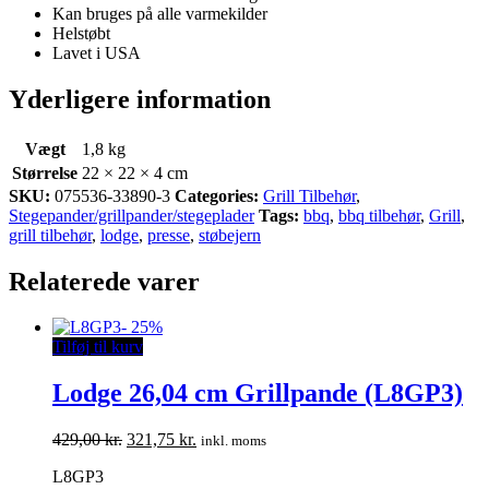
Kan bruges på alle varmekilder
Helstøbt
Lavet i USA
Yderligere information
Vægt
1,8 kg
Størrelse
22 × 22 × 4 cm
SKU:
075536-33890-3
Categories:
Grill Tilbehør
,
Stegepander/grillpander/stegeplader
Tags:
bbq
,
bbq tilbehør
,
Grill
,
grill tilbehør
,
lodge
,
presse
,
støbejern
Relaterede varer
-
25%
Tilføj til kurv
Lodge 26,04 cm Grillpande (L8GP3)
Den
Den
429,00
kr.
321,75
kr.
inkl. moms
oprindelige
aktuelle
L8GP3
pris
pris