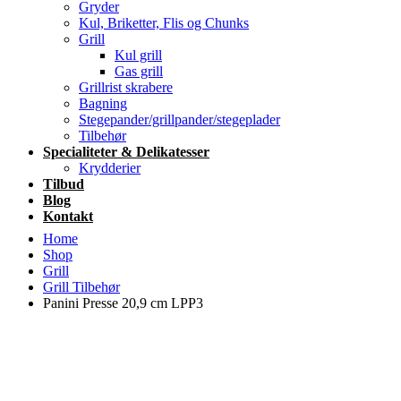
Gryder
Kul, Briketter, Flis og Chunks
Grill
Kul grill
Gas grill
Grillrist skrabere
Bagning
Stegepander/grillpander/stegeplader
Tilbehør
Specialiteter & Delikatesser
Krydderier
Tilbud
Blog
Kontakt
Home
Shop
Grill
Grill Tilbehør
Panini Presse 20,9 cm LPP3