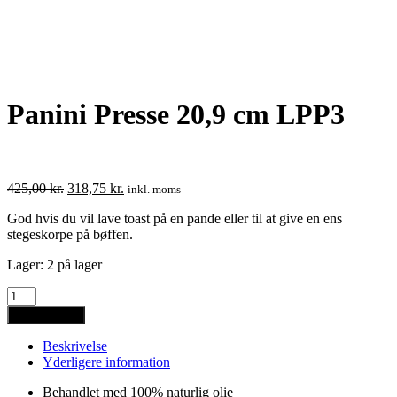
Panini Presse 20,9 cm LPP3
Den
Den
425,00
kr.
318,75
kr.
inkl. moms
oprindelige
aktuelle
God hvis du vil lave toast på en pande eller til at give en ens
pris
pris
stegeskorpe på bøffen.
var:
er:
425,00 kr..
318,75 kr..
Lager:
2 på lager
Panini
Presse
Tilføj til kurv
20,9
cm
Beskrivelse
LPP3
Yderligere information
quantity
Behandlet med 100% naturlig olie