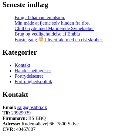
Seneste indlæg
Brug af diamant emulsion.
Min måde at fjerne sølv hinden fra ribs.
Chill Gryde med Marinerede Svinekæber
Brug og vedligeholdelse af Embla
Første gang.
I hvertfald med en rist skraber.
Kategorier
Kontakt
Handelsbetingelser
Fortrydelsesret
Fortrolighedspolitik
Kontakt
Email:
salg@bsbbq.dk
Tlf:
29929939
Firmanavn:
BS BBQ
Adresse:
Rudemøllevej 66, 7800 Skive.
CVR:
40467807