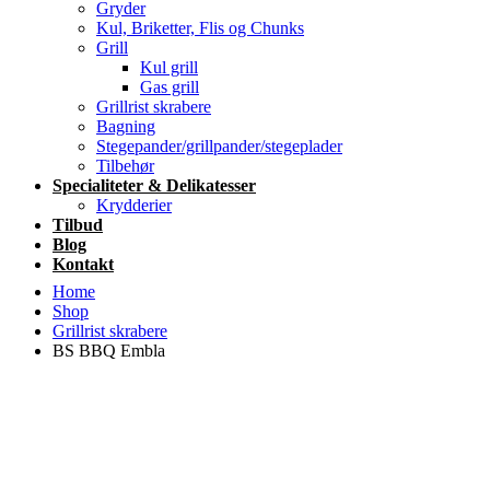
Gryder
Kul, Briketter, Flis og Chunks
Grill
Kul grill
Gas grill
Grillrist skrabere
Bagning
Stegepander/grillpander/stegeplader
Tilbehør
Specialiteter & Delikatesser
Krydderier
Tilbud
Blog
Kontakt
Home
Shop
Grillrist skrabere
BS BBQ Embla