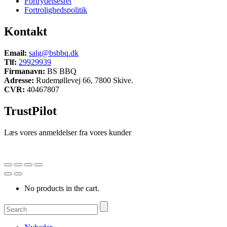
Fortrydelsesret
Fortrolighedspolitik
Kontakt
Email:
salg@bsbbq.dk
Tlf:
29929939
Firmanavn:
BS BBQ
Adresse:
Rudemøllevej 66, 7800 Skive.
CVR:
40467807
TrustPilot
Læs vores anmeldelser fra vores kunder
No products in the cart.