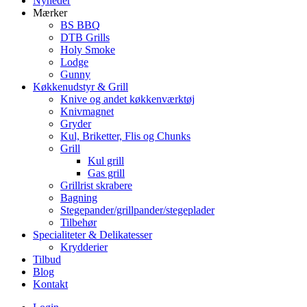
Nyheder
Mærker
BS BBQ
DTB Grills
Holy Smoke
Lodge
Gunny
Køkkenudstyr & Grill
Knive og andet køkkenværktøj
Knivmagnet
Gryder
Kul, Briketter, Flis og Chunks
Grill
Kul grill
Gas grill
Grillrist skrabere
Bagning
Stegepander/grillpander/stegeplader
Tilbehør
Specialiteter & Delikatesser
Krydderier
Tilbud
Blog
Kontakt