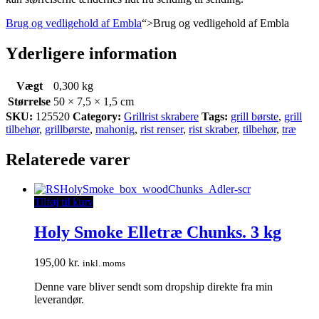
Brug og vedligehold af Embla
“>Brug og vedligehold af Embla
Yderligere information
Vægt
0,300 kg
Størrelse
50 × 7,5 × 1,5 cm
SKU:
125520
Category:
Grillrist skrabere
Tags:
grill børste
,
grill
tilbehør
,
grillbørste
,
mahonig
,
rist renser
,
rist skraber
,
tilbehør
,
træ
Relaterede varer
Tilføj til kurv
Holy Smoke Elletræ Chunks. 3 kg
195,00
kr.
inkl. moms
Denne vare bliver sendt som dropship direkte fra min
leverandør.