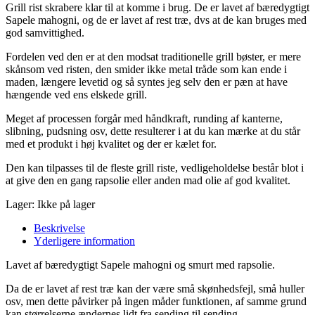
Grill rist skrabere klar til at komme i brug. De er lavet af bæredygtigt
Sapele mahogni, og de er lavet af rest træ, dvs at de kan bruges med
god samvittighed.
Fordelen ved den er at den modsat traditionelle grill bøster, er mere
skånsom ved risten, den smider ikke metal tråde som kan ende i
maden, længere levetid og så syntes jeg selv den er pæn at have
hængende ved ens elskede grill.
Meget af processen forgår med håndkraft, runding af kanterne,
slibning, pudsning osv, dette resulterer i at du kan mærke at du står
med et produkt i høj kvalitet og der er kælet for.
Den kan tilpasses til de fleste grill riste, vedligeholdelse består blot i
at give den en gang rapsolie eller anden mad olie af god kvalitet.
Lager:
Ikke på lager
Beskrivelse
Yderligere information
Lavet af bæredygtigt Sapele mahogni og smurt med rapsolie.
Da de er lavet af rest træ kan der være små skønhedsfejl, små huller
osv, men dette påvirker på ingen måder funktionen, af samme grund
kan størrelserne ændernes lidt fra sending til sending.