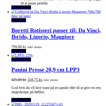
til at passe perfekt
Tilføj til kurv
Ikke på lager
Læs mere
Boretti Rotisseri passer til: Da Vinci,
Ibrido, Ligorio, Maggiore
799,00
kr.
inkl. moms
Læs mere
-
25%
Tilføj til kurv
Panini Presse 20,9 cm LPP3
Den
Den
425,00
kr.
318,75
kr.
inkl. moms
oprindelige
aktuelle
God hvis du vil lave toast på en pande eller til at give en ens
pris
pris
stegeskorpe på bøffen.
var:
er:
425,00 kr..
318,75 kr..
Tilføj til kurv