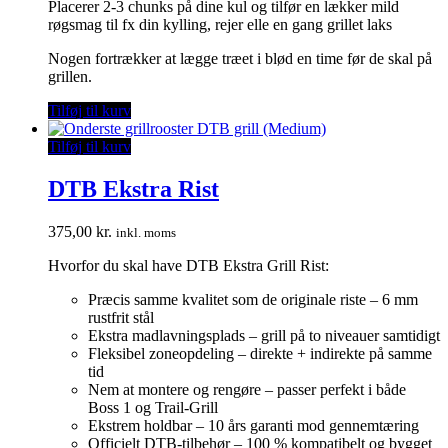
Placerer 2-3 chunks på dine kul og tilfør en lækker mild
røgsmag til fx din kylling, rejer elle en gang grillet laks
Nogen fortrækker at lægge træet i blød en time før de skal på
grillen.
Tilføj til kurv
Tilføj til kurv
DTB Ekstra Rist
375,00
kr.
inkl. moms
Hvorfor du skal have DTB Ekstra Grill Rist:
Præcis samme kvalitet som de originale riste – 6 mm
rustfrit stål
Ekstra madlavningsplads – grill på to niveauer samtidigt
Fleksibel zoneopdeling – direkte + indirekte på samme
tid
Nem at montere og rengøre – passer perfekt i både
Boss 1 og Trail-Grill
Ekstrem holdbar – 10 års garanti mod gennemtæring
Officielt DTB-tilbehør – 100 % kompatibelt og bygget