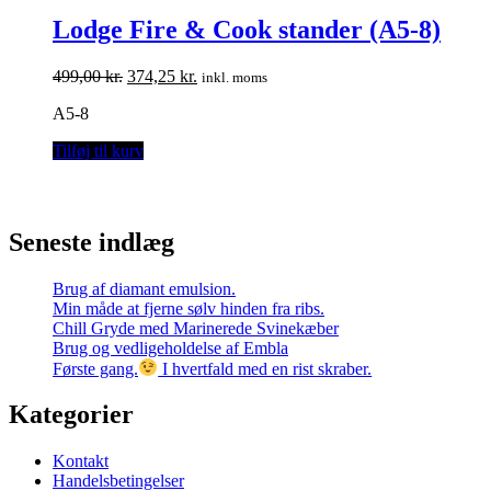
Lodge Fire & Cook stander (A5-8)
Den
Den
499,00
kr.
374,25
kr.
inkl. moms
oprindelige
aktuelle
A5-8
pris
pris
var:
er:
Tilføj til kurv
499,00 kr..
374,25 kr..
Seneste indlæg
Brug af diamant emulsion.
Min måde at fjerne sølv hinden fra ribs.
Chill Gryde med Marinerede Svinekæber
Brug og vedligeholdelse af Embla
Første gang.
I hvertfald med en rist skraber.
Kategorier
Kontakt
Handelsbetingelser