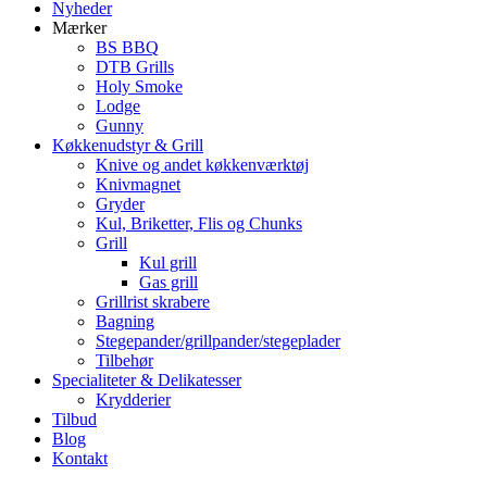
Nyheder
Mærker
BS BBQ
DTB Grills
Holy Smoke
Lodge
Gunny
Køkkenudstyr & Grill
Knive og andet køkkenværktøj
Knivmagnet
Gryder
Kul, Briketter, Flis og Chunks
Grill
Kul grill
Gas grill
Grillrist skrabere
Bagning
Stegepander/grillpander/stegeplader
Tilbehør
Specialiteter & Delikatesser
Krydderier
Tilbud
Blog
Kontakt