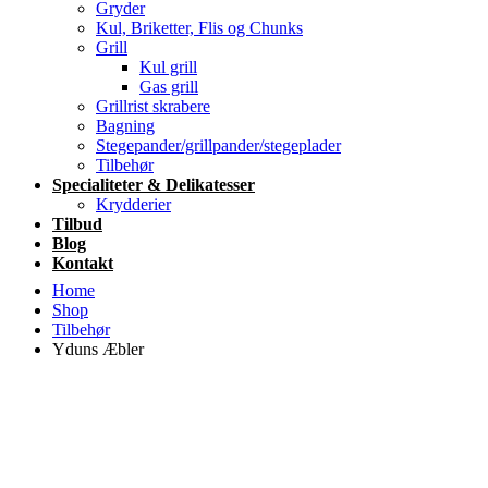
Gryder
Kul, Briketter, Flis og Chunks
Grill
Kul grill
Gas grill
Grillrist skrabere
Bagning
Stegepander/grillpander/stegeplader
Tilbehør
Specialiteter & Delikatesser
Krydderier
Tilbud
Blog
Kontakt
Home
Shop
Tilbehør
Yduns Æbler