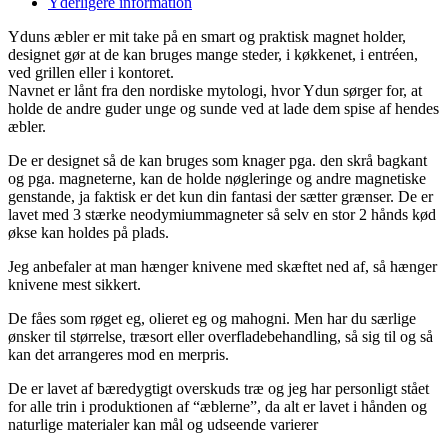
Yderligere information
Yduns æbler er mit take på en smart og praktisk magnet holder,
designet gør at de kan bruges mange steder, i køkkenet, i entréen,
ved grillen eller i kontoret.
Navnet er lånt fra den nordiske mytologi, hvor Ydun sørger for, at
holde de andre guder unge og sunde ved at lade dem spise af hendes
æbler.
De er designet så de kan bruges som knager pga. den skrå bagkant
og pga. magneterne, kan de holde nøgleringe og andre magnetiske
genstande, ja faktisk er det kun din fantasi der sætter grænser. De er
lavet med 3 stærke neodymiummagneter så selv en stor 2 hånds kød
økse kan holdes på plads.
Jeg anbefaler at man hænger knivene med skæftet ned af, så hænger
knivene mest sikkert.
De fåes som røget eg, olieret eg og mahogni. Men har du særlige
ønsker til størrelse, træsort eller overfladebehandling, så sig til og så
kan det arrangeres mod en merpris.
De er lavet af bæredygtigt overskuds træ og jeg har personligt stået
for alle trin i produktionen af “æblerne”, da alt er lavet i hånden og
naturlige materialer kan mål og udseende varierer