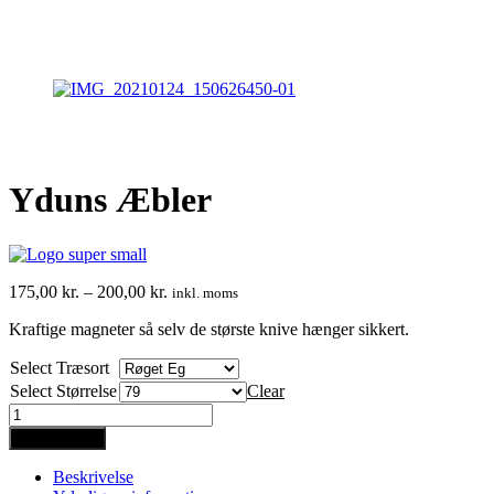
Yduns Æbler
Prisinterval:
175,00
kr.
–
200,00
kr.
inkl. moms
175,00 kr.
Kraftige magneter så selv de største knive hænger sikkert.
til
200,00 kr.
Select Træsort
Select Størrelse
Clear
Yduns
Æbler
Tilføj til kurv
quantity
Beskrivelse