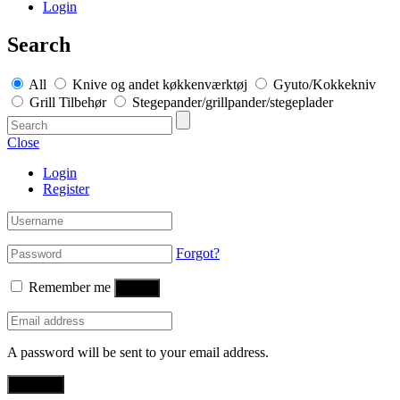
Login
Search
All
Knive og andet køkkenværktøj
Gyuto/Kokkekniv
Grill Tilbehør
Stegepander/grillpander/stegeplader
Close
Login
Register
Forgot?
Remember me
Log in
A password will be sent to your email address.
Register