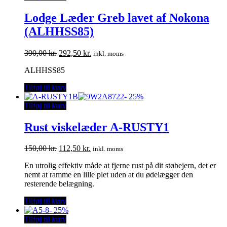
Lodge Læder Greb lavet af Nokona
(ALHHSS85)
Den
Den
390,00
kr.
292,50
kr.
inkl. moms
oprindelige
aktuelle
ALHHSS85
pris
pris
var:
er:
Tilføj til kurv
390,00 kr..
292,50 kr..
-
25%
Tilføj til kurv
Rust viskelæder A-RUSTY1
Den
Den
150,00
kr.
112,50
kr.
inkl. moms
oprindelige
aktuelle
En utrolig effektiv måde at fjerne rust på dit støbejern, det er
pris
pris
nemt at ramme en lille plet uden at du ødelægger den
var:
er:
resterende belægning.
150,00 kr..
112,50 kr..
Tilføj til kurv
-
25%
Tilføj til kurv