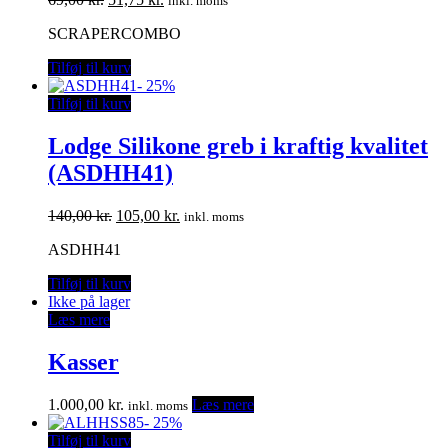
inkl. moms
oprindelige
aktuelle
SCRAPERCOMBO
pris
pris
var:
er:
Tilføj til kurv
69,00 kr..
51,75 kr..
-
25%
Tilføj til kurv
Lodge Silikone greb i kraftig kvalitet
(ASDHH41)
Den
Den
140,00
kr.
105,00
kr.
inkl. moms
oprindelige
aktuelle
ASDHH41
pris
pris
var:
er:
Tilføj til kurv
140,00 kr..
105,00 kr..
Ikke på lager
Læs mere
Kasser
1.000,00
kr.
Læs mere
inkl. moms
-
25%
Tilføj til kurv