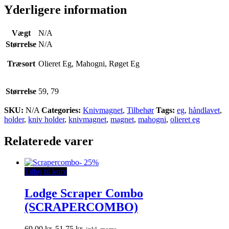
Yderligere information
Vægt
N/A
Størrelse
N/A
Træsort
Olieret Eg, Mahogni, Røget Eg
Størrelse
59, 79
SKU:
N/A
Categories:
Knivmagnet
,
Tilbehør
Tags:
eg
,
håndlavet
,
holder
,
kniv holder
,
knivmagnet
,
magnet
,
mahogni
,
olieret eg
Relaterede varer
-
25%
Tilføj til kurv
Lodge Scraper Combo
(SCRAPERCOMBO)
Den
Den
69,00
kr.
51,75
kr.