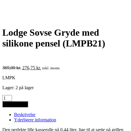
Lodge Sovse Gryde med
silikone pensel (LMPB21)
Den
Den
369,00
kr.
276,75
kr.
inkl. moms
oprindelige
aktuelle
LMPK
pris
pris
var:
er:
Lager:
2 på lager
369,00 kr..
276,75 kr..
Lodge
Sovse
Tilføj til kurv
Gryde
med
Beskrivelse
silikone
Yderligere information
pensel
(LMPB21)
Den perfekte lille kasserolle på 0,44 liter, lige til at sætte på grillen