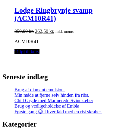
Lodge Ringbrynje svamp
(ACM10R41)
Den
Den
350,00
kr.
262,50
kr.
inkl. moms
oprindelige
aktuelle
ACM10R41
pris
pris
var:
er:
Tilføj til kurv
350,00 kr..
262,50 kr..
Seneste indlæg
Brug af diamant emulsion.
Min måde at fjerne sølv hinden fra ribs.
Chill Gryde med Marinerede Svinekæber
Brug og vedligeholdelse af Embla
Første gang.😉 I hvertfald med en rist skraber.
Kategorier