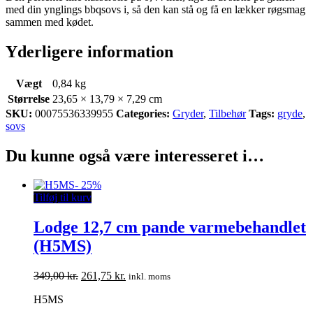
quantity
med din ynglings bbqsovs i, så den kan stå og få en lækker røgsmag
sammen med kødet.
Yderligere information
Vægt
0,84 kg
Størrelse
23,65 × 13,79 × 7,29 cm
SKU:
00075536339955
Categories:
Gryder
,
Tilbehør
Tags:
gryde
,
sovs
Du kunne også være interesseret i…
-
25%
Tilføj til kurv
Lodge 12,7 cm pande varmebehandlet
(H5MS)
Den
Den
349,00
kr.
261,75
kr.
inkl. moms
oprindelige
aktuelle
H5MS
pris
pris
var:
er: