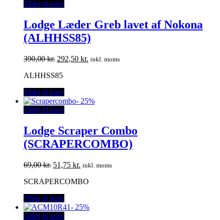
Tilføj til kurv
Lodge Læder Greb lavet af Nokona
(ALHHSS85)
Den
Den
390,00
kr.
292,50
kr.
inkl. moms
oprindelige
aktuelle
ALHHSS85
pris
pris
var:
er:
Tilføj til kurv
390,00 kr..
292,50 kr..
-
25%
Tilføj til kurv
Lodge Scraper Combo
(SCRAPERCOMBO)
Den
Den
69,00
kr.
51,75
kr.
inkl. moms
oprindelige
aktuelle
SCRAPERCOMBO
pris
pris
var:
er:
Tilføj til kurv
69,00 kr..
51,75 kr..
-
25%
Tilføj til kurv