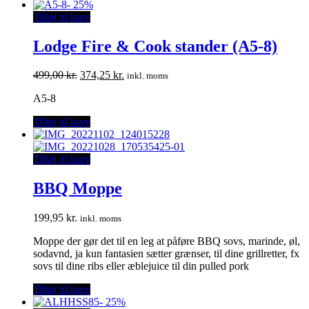
pris
pris
-
25%
var:
er:
Tilføj til kurv
25,00 kr..
18,75 kr..
Lodge Fire & Cook stander (A5-8)
Den
Den
499,00
kr.
374,25
kr.
inkl. moms
oprindelige
aktuelle
A5-8
pris
pris
var:
er:
Tilføj til kurv
499,00 kr..
374,25 kr..
Tilføj til kurv
BBQ Moppe
199,95
kr.
inkl. moms
Moppe der gør det til en leg at påføre BBQ sovs, marinde, øl,
sodavnd, ja kun fantasien sætter grænser, til dine grillretter, fx
sovs til dine ribs eller æblejuice til din pulled pork
Tilføj til kurv
-
25%