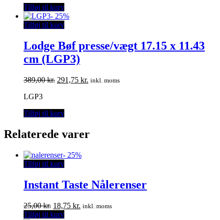
Tilføj til kurv
349,00 kr..
261,75 kr..
-
25%
Tilføj til kurv
Lodge Bøf presse/vægt 17.15 x 11.43
cm (LGP3)
Den
Den
389,00
kr.
291,75
kr.
inkl. moms
oprindelige
aktuelle
LGP3
pris
pris
var:
er:
Tilføj til kurv
389,00 kr..
291,75 kr..
Relaterede varer
-
25%
Tilføj til kurv
Instant Taste Nålerenser
Den
Den
25,00
kr.
18,75
kr.
inkl. moms
oprindelige
aktuelle
Tilføj til kurv