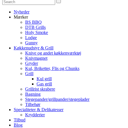
Nyheder
Mærker
BS BBQ
DTB Grills
Holy Smoke
Lodge
Gunny
Køkkenudstyr & Grill
Knive og andet køkkenværktøj
Knivmagnet
Gryder
Kul, Briketter, Flis og Chunks
Grill
Kul grill
Gas grill
Grillrist skrabere
Bagning
Stegepander/grillpander/stegeplader
Tilbehør
Specialiteter & Delikatesser
Krydderier
Tilbud
Blog