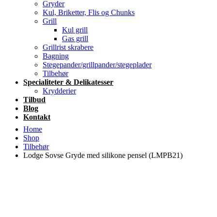
Gryder
Kul, Briketter, Flis og Chunks
Grill
Kul grill
Gas grill
Grillrist skrabere
Bagning
Stegepander/grillpander/stegeplader
Tilbehør
Specialiteter & Delikatesser
Krydderier
Tilbud
Blog
Kontakt
Home
Shop
Tilbehør
Lodge Sovse Gryde med silikone pensel (LMPB21)