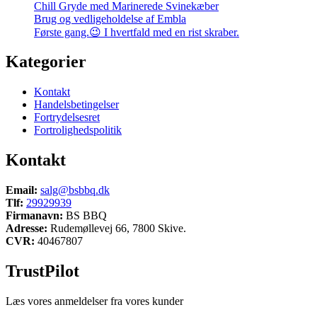
Chill Gryde med Marinerede Svinekæber
Brug og vedligeholdelse af Embla
Første gang.😉 I hvertfald med en rist skraber.
Kategorier
Kontakt
Handelsbetingelser
Fortrydelsesret
Fortrolighedspolitik
Kontakt
Email:
salg@bsbbq.dk
Tlf:
29929939
Firmanavn:
BS BBQ
Adresse:
Rudemøllevej 66, 7800 Skive.
CVR:
40467807
TrustPilot
Læs vores anmeldelser fra vores kunder