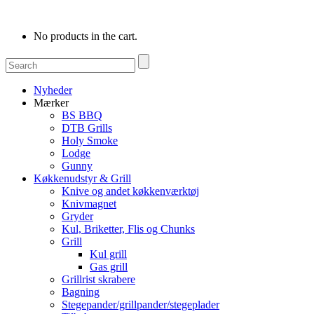
No products in the cart.
Nyheder
Mærker
BS BBQ
DTB Grills
Holy Smoke
Lodge
Gunny
Køkkenudstyr & Grill
Knive og andet køkkenværktøj
Knivmagnet
Gryder
Kul, Briketter, Flis og Chunks
Grill
Kul grill
Gas grill
Grillrist skrabere
Bagning
Stegepander/grillpander/stegeplader