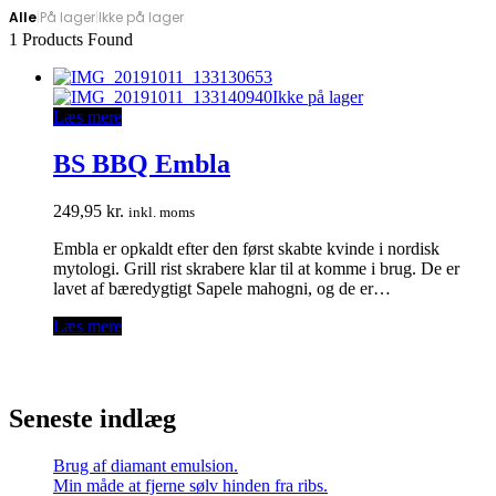
Alle
|
På lager
|
Ikke på lager
1
Products Found
Ikke på lager
Læs mere
BS BBQ Embla
249,95
kr.
inkl. moms
Embla er opkaldt efter den først skabte kvinde i nordisk
mytologi. Grill rist skrabere klar til at komme i brug. De er
lavet af bæredygtigt Sapele mahogni, og de er…
Læs mere
Seneste indlæg
Brug af diamant emulsion.
Min måde at fjerne sølv hinden fra ribs.