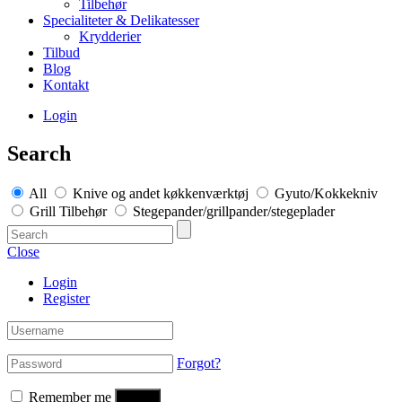
Tilbehør
Specialiteter & Delikatesser
Krydderier
Tilbud
Blog
Kontakt
Login
Search
All
Knive og andet køkkenværktøj
Gyuto/Kokkekniv
Grill Tilbehør
Stegepander/grillpander/stegeplader
Close
Login
Register
Forgot?
Remember me
Log in