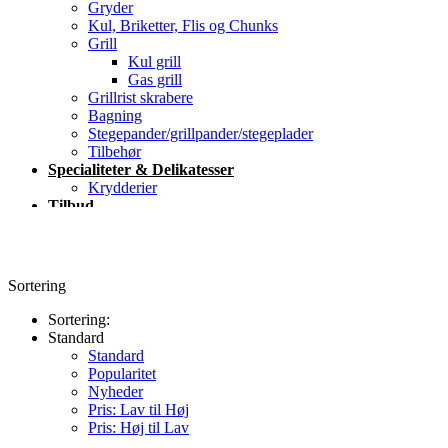
Gryder
Kul, Briketter, Flis og Chunks
Grill
Kul grill
Gas grill
Grillrist skrabere
Bagning
Stegepander/grillpander/stegeplader
Tilbehør
Specialiteter & Delikatesser
Krydderier
Tilbud
Blog
Kontakt
Sortering
Sortering:
Standard
Standard
Popularitet
Nyheder
Pris: Lav til Høj
Pris: Høj til Lav