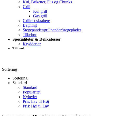
Kul, Briketter, Flis og Chunks
Grill
Kul grill
Gas grill
Grillrist skrabere
Bagning
Stegepander/grillpander/stegeplader
Tilbehør
Specialiteter & Delikatesser
Krydderier
Tilbud
Blog
Kontakt
Sortering
Sortering:
Standard
Standard
Popularitet
Nyheder
Pris: Lav til Høj
Pris: Høj til Lav