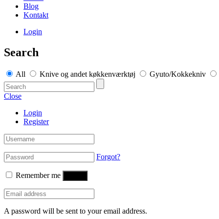
Blog
Kontakt
Login
Search
All
Knive og andet køkkenværktøj
Gyuto/Kokkekniv
Close
Login
Register
Forgot?
Remember me
Log in
A password will be sent to your email address.