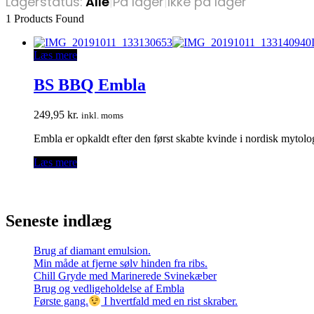
Lagerstatus:
Alle
|
På lager
|
Ikke på lager
1
Products Found
Læs mere
BS BBQ Embla
249,95
kr.
inkl. moms
Embla er opkaldt efter den først skabte kvinde i nordisk mytolog
Læs mere
Seneste indlæg
Brug af diamant emulsion.
Min måde at fjerne sølv hinden fra ribs.
Chill Gryde med Marinerede Svinekæber
Brug og vedligeholdelse af Embla
Første gang.
I hvertfald med en rist skraber.