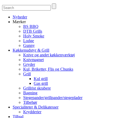
Nyheder
Mærker
BS BBQ
DTB Grills
Holy Smoke
Lodge
Gunny
Køkkenudstyr & Grill
Knive og andet køkkenværktøj
Knivmagnet
Gryder
Kul, Briketter, Flis og Chunks
Grill
Kul grill
Gas grill
Grillrist skrabere
Bagning
Stegepander/grillpander/stegeplader
Tilbehør
Specialiteter & Delikatesser
Krydderier
Tilbud