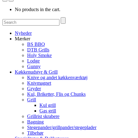
No products in the cart.
Nyheder
Mærker
BS BBQ
DTB Grills
Holy Smoke
Lodge
Gunny
Køkkenudstyr & Grill
Knive og andet køkkenværktøj
Knivmagnet
Gryder
Kul, Briketter, Flis og Chunks
Grill
Kul grill
Gas grill
Grillrist skrabere
Bagning
Stegepander/grillpander/stegeplader
Tilbehør