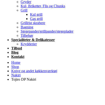
Gryder
Kul, Briketter, Flis og Chunks
Grill
Kul grill
Gas grill
Grillrist skrabere
Bagning
Stegepander/grillpander/stegeplader
Tilbehør
Specialiteter & Delikatesser
Krydderier
Tilbud
Blog
Kontakt
Home
Shop
Knive og andet køkkenværktøj
Nakiri
Tojiro DP Nakiri