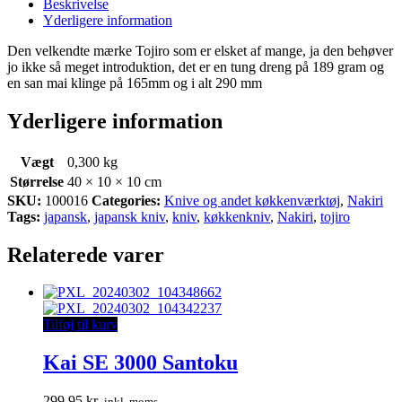
Beskrivelse
Yderligere information
Den velkendte mærke Tojiro som er elsket af mange, ja den behøver
jo ikke så meget introduktion, det er en tung dreng på 189 gram og
en san mai klinge på 165mm og i alt 290 mm
Yderligere information
Vægt
0,300 kg
Størrelse
40 × 10 × 10 cm
SKU:
100016
Categories:
Knive og andet køkkenværktøj
,
Nakiri
Tags:
japansk
,
japansk kniv
,
kniv
,
køkkenkniv
,
Nakiri
,
tojiro
Relaterede varer
Tilføj til kurv
Kai SE 3000 Santoku
299,95
kr.
inkl. moms