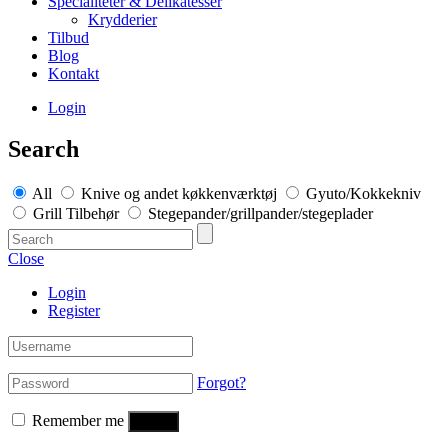
Specialiteter & Delikatesser
Krydderier
Tilbud
Blog
Kontakt
Login
Search
All
Knive og andet køkkenværktøj
Gyuto/Kokkekniv
Grill Tilbehør
Stegepander/grillpander/stegeplader
Close
Login
Register
Forgot?
Remember me
Log in