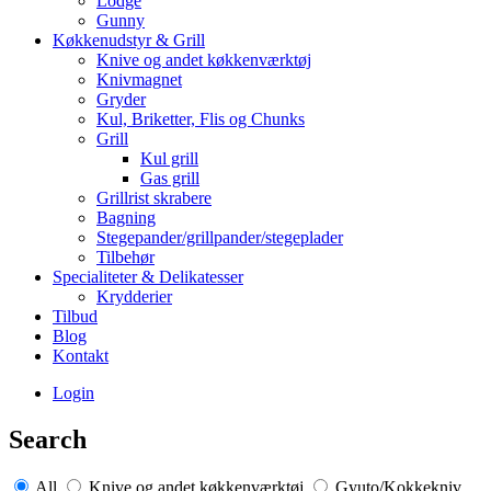
Lodge
Gunny
Køkkenudstyr & Grill
Knive og andet køkkenværktøj
Knivmagnet
Gryder
Kul, Briketter, Flis og Chunks
Grill
Kul grill
Gas grill
Grillrist skrabere
Bagning
Stegepander/grillpander/stegeplader
Tilbehør
Specialiteter & Delikatesser
Krydderier
Tilbud
Blog
Kontakt
Login
Search
All
Knive og andet køkkenværktøj
Gyuto/Kokkekniv