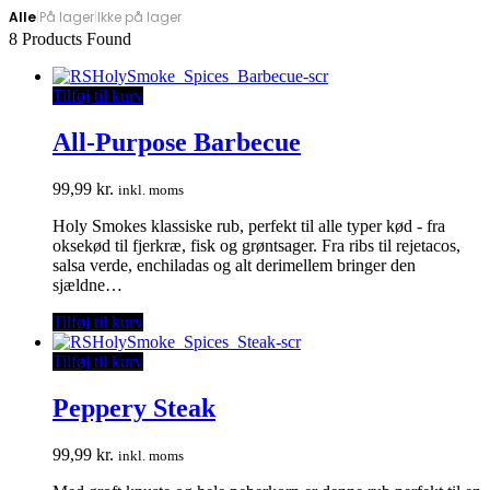
Alle
|
På lager
|
Ikke på lager
8
Products Found
Tilføj til kurv
All-Purpose Barbecue
99,99
kr.
inkl. moms
Holy Smokes klassiske rub, perfekt til alle typer kød - fra
oksekød til fjerkræ, fisk og grøntsager. Fra ribs til rejetacos,
salsa verde, enchiladas og alt derimellem bringer den
sjældne…
Tilføj til kurv
Tilføj til kurv
Peppery Steak
99,99
kr.
inkl. moms