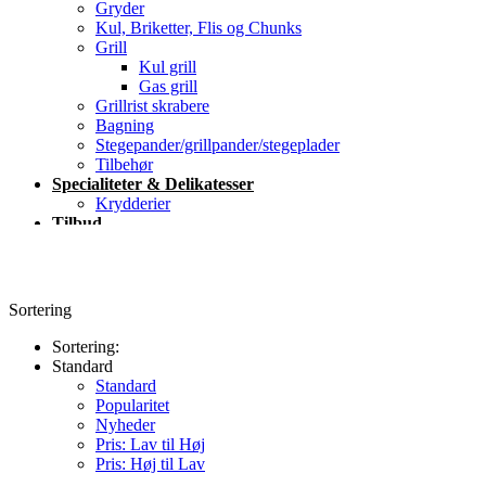
Gryder
Kul, Briketter, Flis og Chunks
Grill
Kul grill
Gas grill
Grillrist skrabere
Bagning
Stegepander/grillpander/stegeplader
Tilbehør
Specialiteter & Delikatesser
Krydderier
Tilbud
Blog
Kontakt
Sortering
Sortering:
Standard
Standard
Popularitet
Nyheder
Pris: Lav til Høj
Pris: Høj til Lav