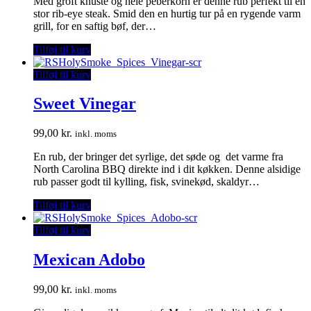
Med groft knuste og hele peberkorn er denne rub perfekt til en
stor rib-eye steak. Smid den en hurtig tur på en rygende varm
grill, for en saftig bøf, der…
Tilføj til kurv
Tilføj til kurv
Sweet Vinegar
99,00
kr.
inkl. moms
En rub, der bringer det syrlige, det søde og det varme fra
North Carolina BBQ direkte ind i dit køkken. Denne alsidige
rub passer godt til kylling, fisk, svinekød, skaldyr…
Tilføj til kurv
Tilføj til kurv
Mexican Adobo
99,00
kr.
inkl. moms