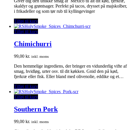
Giver dig den unikke smag af Mexico til alt dit kød, fjerkræ,
skaldyr og grøntsager. Perfekt på tacos, drysset på majskolber,
i frikadeller og som tør rub til kyllingevinger
Tilføj til kurv
Tilføj til kurv
Chimichurri
99,00
kr.
inkl. moms
Den hemmelige ingrediens, der bringer en vidunderlig vifte af
smag, hvidløg, urter osv. til dit køkken. Gnid den på kød,
fjerkræ eller fisk. Eller bland med olivenolie, eddike og et…
Tilføj til kurv
Tilføj til kurv
Southern Pork
99,00
kr.
inkl. moms