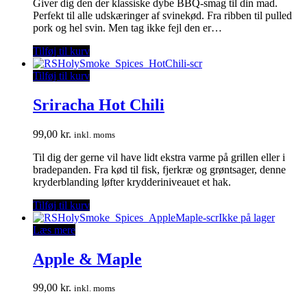
Giver dig den der klassiske dybe BBQ-smag til din mad.
Perfekt til alle udskæringer af svinekød. Fra ribben til pulled
pork og hel svin. Men tag ikke fejl den er…
Tilføj til kurv
Tilføj til kurv
Sriracha Hot Chili
99,00
kr.
inkl. moms
Til dig der gerne vil have lidt ekstra varme på grillen eller i
bradepanden. Fra kød til fisk, fjerkræ og grøntsager, denne
kryderblanding løfter krydderiniveauet et hak.
Tilføj til kurv
Ikke på lager
Læs mere
Apple & Maple
99,00
kr.
inkl. moms