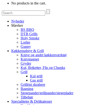
No products in the cart.
Nyheder
Mærker
BS BBQ
DTB Grills
Holy Smoke
Lodge
Gunny
Køkkenudstyr & Grill
Knive og andet køkkenværktøj
Knivmagnet
Gryder
Kul, Briketter, Flis og Chunks
Grill
Kul grill
Gas grill
Grillrist skrabere
Bagning
Stegepander/grillpander/stegeplader
Tilbehør
Specialiteter & Delikatesser