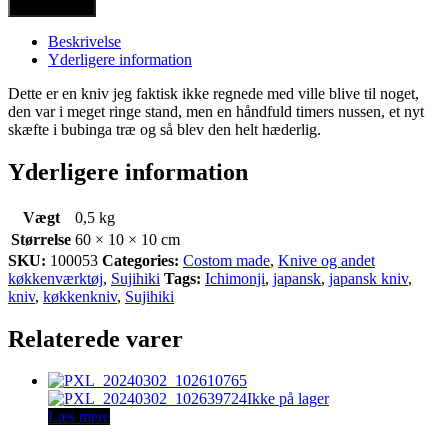
Tilføj til kurv
Beskrivelse
Yderligere information
Dette er en kniv jeg faktisk ikke regnede med ville blive til noget,
den var i meget ringe stand, men en håndfuld timers nussen, et nyt
skæfte i bubinga træ og så blev den helt hæderlig.
Yderligere information
Vægt
0,5 kg
Størrelse
60 × 10 × 10 cm
SKU:
100053
Categories:
Costom made
,
Knive og andet
køkkenværktøj
,
Sujihiki
Tags:
Ichimonji
,
japansk
,
japansk kniv
,
kniv
,
køkkenkniv
,
Sujihiki
Relaterede varer
Ikke på lager
Læs mere