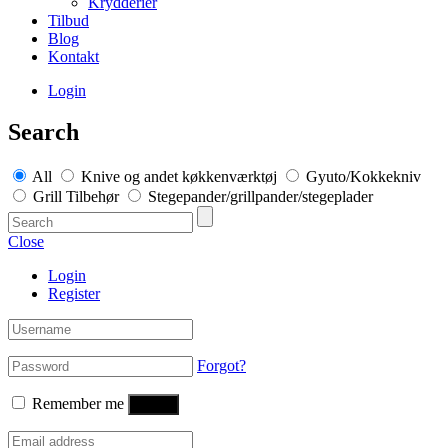
Krydderier
Tilbud
Blog
Kontakt
Login
Search
All
Knive og andet køkkenværktøj
Gyuto/Kokkekniv
Grill Tilbehør
Stegepander/grillpander/stegeplader
Close
Login
Register
Forgot?
Remember me
Log in