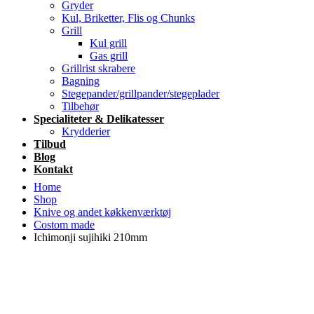
Gryder
Kul, Briketter, Flis og Chunks
Grill
Kul grill
Gas grill
Grillrist skrabere
Bagning
Stegepander/grillpander/stegeplader
Tilbehør
Specialiteter & Delikatesser
Krydderier
Tilbud
Blog
Kontakt
Home
Shop
Knive og andet køkkenværktøj
Costom made
Ichimonji sujihiki 210mm