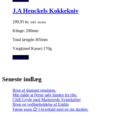
J.A Henckels Kokkekniv
299,95
kr.
inkl. moms
Klinge: 200mm
Total længde:305mm
Vægt(med Kasse) 170g
Læs mere
Seneste indlæg
Brug af diamant emulsion.
Min måde at fjerne sølv hinden fra ribs.
Chill Gryde med Marinerede Svinekæber
Brug og vedligeholdelse af Embla
Første gang.😉 I hvertfald med en rist skraber.